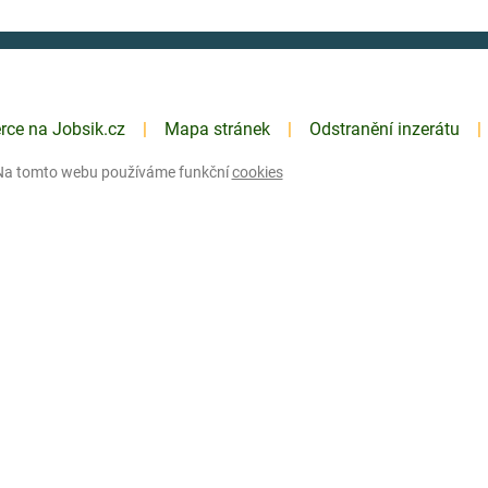
erce na Jobsik.cz
Mapa stránek
Odstranění inzerátu
Na tomto webu používáme funkční
cookies