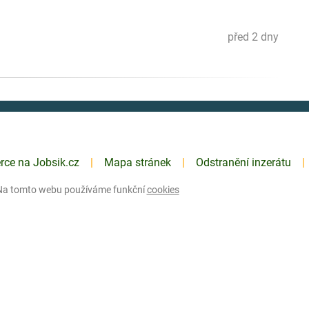
před 2 dny
erce na Jobsik.cz
Mapa stránek
Odstranění inzerátu
Na tomto webu používáme funkční
cookies