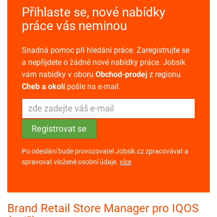
Přihlaste se, nové nabídky
práce vás neminou
Snadná pomoc při hledání práce. Zaregistrujte se
a nepřijdete o žádné nové nabídky práce. Jobsik
vám nabídky v oboru
Obchod-prodej
z regionu
Cheb a okolí
pošle na e-mail.
Po odeslání bude provozovatel Jobsik.cz zpracovávat a
spravovat vložené osobní údaje.
více
Brand Retail Store Manager pro IQOS