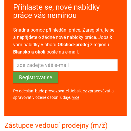
Přihlaste se, nové nabídky
práce vás neminou
Snadná pomoc při hledání práce. Zaregistrujte se
a nepřijdete o žádné nové nabídky práce. Jobsik
vám nabídky v oboru
Obchod-prodej
z regionu
Blansko a okolí
pošle na e-mail.
Po odeslání bude provozovatel Jobsik.cz zpracovávat a
spravovat vložené osobní údaje.
více
Zástupce vedoucí prodejny (m/ž)