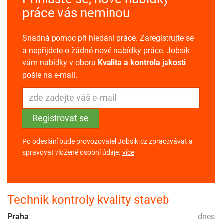
práce vás neminou
Snadná pomoc při hledání práce. Zaregistrujte se
a nepřijdete o žádné nové nabídky práce. Jobsik
vám nabídky v oboru
Kvalita a kontrola jakosti
pošle na e-mail.
Po odeslání bude provozovatel Jobsik.cz zpracovávat a
spravovat vložené osobní údaje.
více
Technik kontroly kvality staveb
Praha
dnes