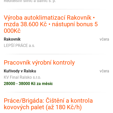
Ředitelství silnic a dálnic s. p.
Výroba autoklimatizací Rakovník •
mzda 38.600 Kč • nástupní bonus 5
000Kč
Rakovník
včera
LEPŠÍ PRÁCE a.s.
Pracovník výrobní kontroly
Kuřívody v Ralsku
včera
KV Final Ralsko s.r.o.
28000 - 38000 Kč za měsíc
Práce/Brigáda: Čištění a kontrola
kovových palet (až 180 Kč/h)