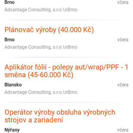
Brno
včera
Advantage Consulting, s.r.o.\nBrno
Plánovač výroby (40.000 Kč)
Brno
včera
Advantage Consulting, s.r.o.\nBrno
Aplikátor fólií - polepy aut/wrap/PPF - 1
směna (45-60.000 Kč)
Blansko
včera
Advantage Consulting, s.r.o.\nBrno
Operátor výroby obsluha výrobných
strojov a zariadení
Nýřany
včera