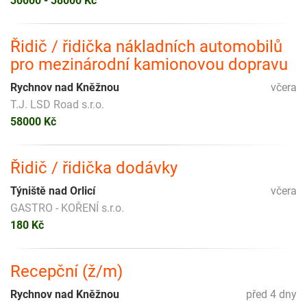
30000 - 38000 Kč
Řidič / řidička nákladních automobilů
pro mezinárodní kamionovou dopravu
Rychnov nad Kněžnou
včera
T.J. LSD Road s.r.o.
58000 Kč
Řidič / řidička dodávky
Týniště nad Orlicí
včera
GASTRO - KOŘENÍ s.r.o.
180 Kč
Recepční (ž/m)
Rychnov nad Kněžnou
před 4 dny