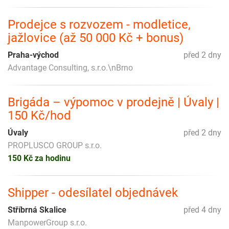
Prodejce s rozvozem - modletice,
jažlovice (až 50 000 Kč + bonus)
Praha-východ
před 2 dny
Advantage Consulting, s.r.o.\nBrno
Brigáda – výpomoc v prodejně | Úvaly |
150 Kč/hod
Úvaly
před 2 dny
PROPLUSCO GROUP s.r.o.
150 Kč za hodinu
Shipper - odesílatel objednávek
Stříbrná Skalice
před 4 dny
ManpowerGroup s.r.o.