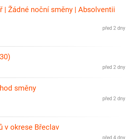
ř | Žádné noční směny | Absolventii
před 2 dny
030)
před 2 dny
 8hod směny
před 2 dny
ů v okrese Břeclav
před 4 dny