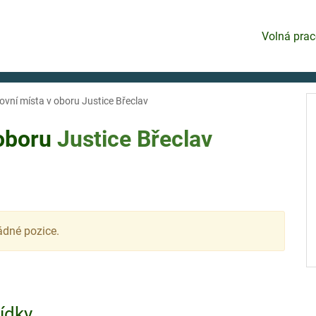
Volná prac
ovní místa v oboru Justice Břeclav
 oboru
Justice
Břeclav
ádné pozice.
bídky