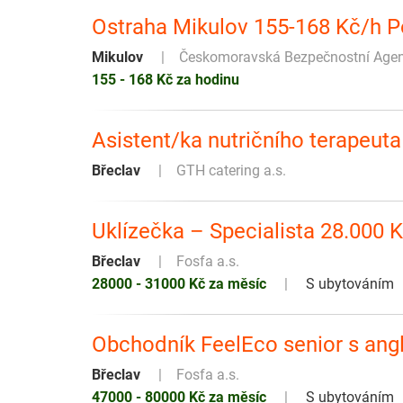
Ostraha Mikulov 155-168 Kč/h P
Mikulov
Českomoravská Bezpečnostní Agentu
155 - 168 Kč za hodinu
Asistent/ka nutričního terapeut
Břeclav
GTH catering a.s.
Uklízečka – Specialista 28.000 
Břeclav
Fosfa a.s.
28000 - 31000 Kč za měsíc
S ubytováním
Obchodník FeelEco senior s angl
Břeclav
Fosfa a.s.
47000 - 80000 Kč za měsíc
S ubytováním