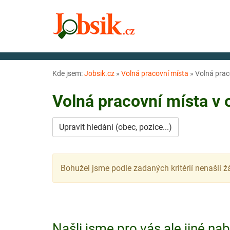
Kde jsem:
Jobsik.cz
»
Volná pracovní místa
»
Volná prac
Volná pracovní místa v
Upravit hledání (obec, pozice...)
Bohužel jsme podle zadaných kritérií nenašli ž
Našli jsme pro vás ale jiné na