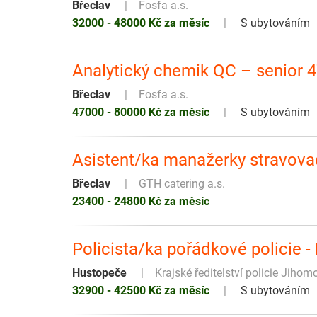
Břeclav
Fosfa a.s.
32000 - 48000 Kč za měsíc
S ubytováním
Analytický chemik QC – senior 
Břeclav
Fosfa a.s.
47000 - 80000 Kč za měsíc
S ubytováním
Asistent/ka manažerky stravov
Břeclav
GTH catering a.s.
23400 - 24800 Kč za měsíc
Policista/ka pořádkové policie 
Hustopeče
Krajské ředitelství policie Jiho
32900 - 42500 Kč za měsíc
S ubytováním