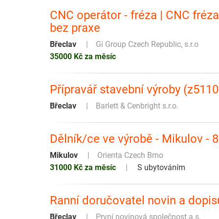
CNC operátor - fréza | CNC fréza
bez praxe
Břeclav
Gi Group Czech Republic, s.r.o
35000 Kč za měsíc
Přípravář stavební výroby (z511
Břeclav
Barlett & Cenbright s.r.o.
Dělník/ce ve výrobě - Mikulov -
Mikulov
Orienta Czech Brno
31000 Kč za měsíc
S ubytováním
Ranní doručovatel novin a dopis
Břeclav
První novinová společnost a.s.