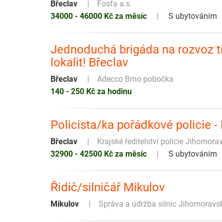
Břeclav
Fosfa a.s.
34000 - 46000 Kč za měsíc
S ubytováním
Jednoduchá brigáda na rozvoz t
lokalit! Břeclav
Břeclav
Adecco Brno pobočka
140 - 250 Kč za hodinu
Policista/ka pořádkové policie -
Břeclav
Krajské ředitelství policie Jihomora
32900 - 42500 Kč za měsíc
S ubytováním
Řidič/silničář Mikulov
Mikulov
Správa a údržba silnic Jihomoravsk