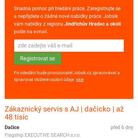
Snadná pomoc při hledání práce. Zaregistrujte se
a nepřijdete o žádné nové nabídky práce. Jobsik
vám nabídky z regionu
Jindřichův Hradec a okolí
pošle na e-mail.
Po odeslání bude provozovatel Jobsik.cz zpracovávat a
spravovat vložené osobní údaje.
více
Zákaznický servis s AJ | dačicko | až
48 tisíc
Dačice
před 6 dny
Flagship EXECUTIVE SEARCH s.r.o.