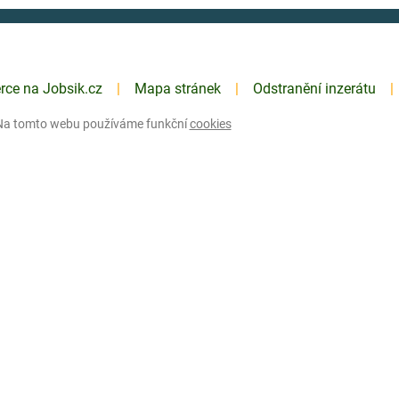
erce na Jobsik.cz
Mapa stránek
Odstranění inzerátu
Na tomto webu používáme funkční
cookies