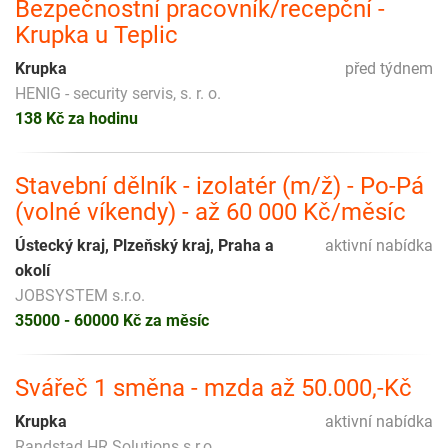
Bezpečnostní pracovník/recepční -
Krupka u Teplic
Krupka
před týdnem
HENIG - security servis, s. r. o.
138 Kč za hodinu
Stavební dělník - izolatér (m/ž) - Po-Pá
(volné víkendy) - až 60 000 Kč/měsíc
Ústecký kraj, Plzeňský kraj, Praha a
aktivní nabídka
okolí
JOBSYSTEM s.r.o.
35000 - 60000 Kč za měsíc
Svářeč 1 směna - mzda až 50.000,-Kč
Krupka
aktivní nabídka
Randstad HR Solutions s.r.o.