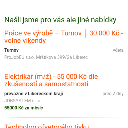
Našli jsme pro vás ale jiné nabídky
Práce ve výrobě – Turnov │ 30 000 Kč -
volné víkendy
Turnov
včera
ProJobEU s.r.o. Mrštíkova 399/2a Liberec
Elektrikář (m/ž) - 55 000 Kč dle
zkušeností a samostatnosti
převážně v Libereckém kraji
před 2 dny
JOBSYSTEM s.r.o.
55000 Kč za měsíc
Technolog ofsetového tisku