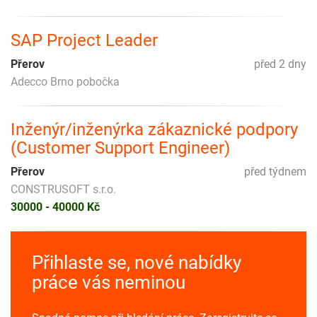
SAP Project Leader
Přerov
před 2 dny
Adecco Brno pobočka
Inženýr/inženýrka zákaznické podpory
(Customer Support Engineer)
Přerov
před týdnem
CONSTRUSOFT s.r.o.
30000 - 40000 Kč
Přihlaste se, nové nabídky
práce vás neminou