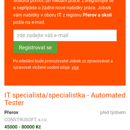
Snadná pomoc při hledání práce. Zaregistrujte se
a nepřijdete o žádné nové nabídky práce. Jobsik
vám nabídky v oboru
IT
z regionu
Přerov a okolí
pošle na e-mail.
Po odeslání bude provozovatel Jobsik.cz zpracovávat a
spravovat vložené osobní údaje.
více
IT specialista/specialistka - Automated
Tester
Přerov
před týdnem
CONSTRUSOFT s.r.o.
45000 - 80000 Kč