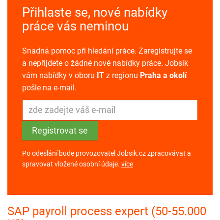
Přihlaste se, nové nabídky
práce vás neminou
Snadná pomoc při hledání práce. Zaregistrujte se
a nepřijdete o žádné nové nabídky práce. Jobsik
vám nabídky v oboru
IT
z regionu
Praha a okolí
pošle na e-mail.
Po odeslání bude provozovatel Jobsik.cz zpracovávat a
spravovat vložené osobní údaje.
více
SAP payroll process expert (50-55.000