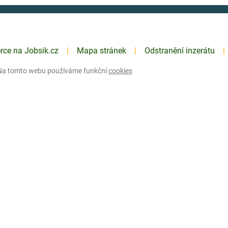
erce na Jobsik.cz
Mapa stránek
Odstranění inzerátu
Na tomto webu používáme funkční
cookies