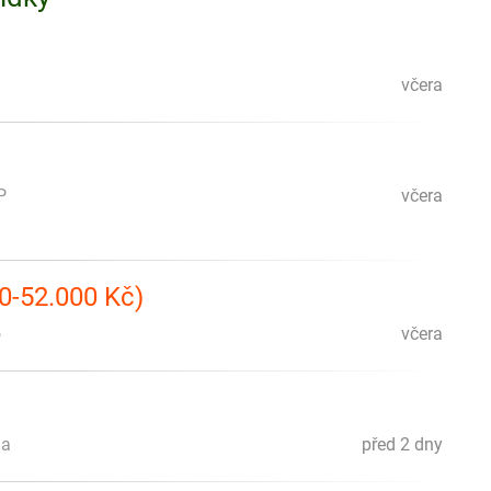
včera
P
včera
40-52.000 Kč)
o
včera
ha
před 2 dny