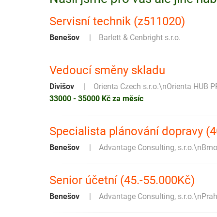
Servisní technik (z511020)
Benešov
Barlett & Cenbright s.r.o.
Vedoucí směny skladu
Divišov
Orienta Czech s.r.o.\nOrienta HUB P
33000 - 35000 Kč za měsíc
Specialista plánování dopravy (
Benešov
Advantage Consulting, s.r.o.\nBrn
Senior účetní (45.-55.000Kč)
Benešov
Advantage Consulting, s.r.o.\nPra