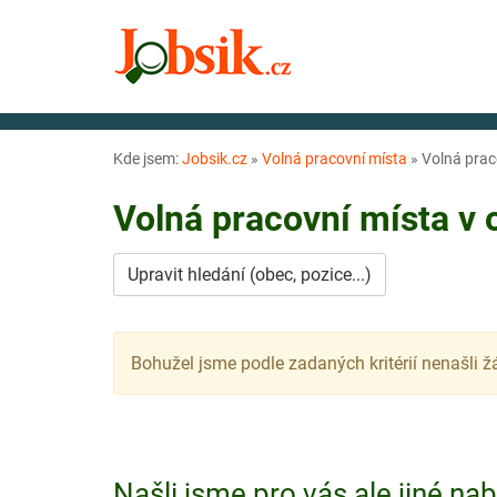
Kde jsem:
Jobsik.cz
»
Volná pracovní místa
»
Volná prac
Volná pracovní místa v
Upravit hledání (obec, pozice...)
Bohužel jsme podle zadaných kritérií nenašli ž
Našli jsme pro vás ale jiné na