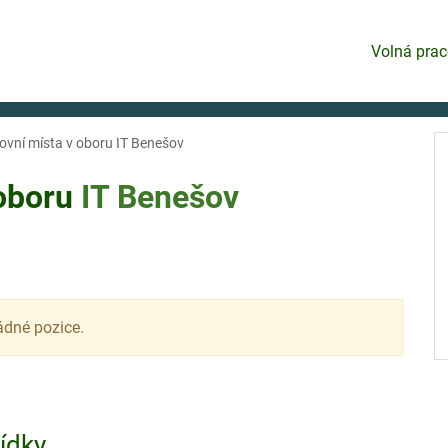
Volná prac
ovní místa v oboru IT Benešov
 oboru
IT
Benešov
ádné pozice.
bídky