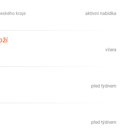
očeského kraje
aktivní nabídka
oží
včera
před týdnem
před týdnem