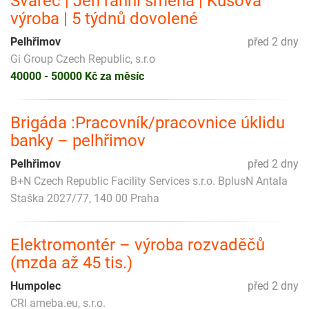
Svářeč | Jen ranní směna | Kusová
výroba | 5 týdnů dovolené
Pelhřimov
před 2 dny
Gi Group Czech Republic, s.r.o
40000 - 50000 Kč za měsíc
Brigáda :Pracovník/pracovnice úklidu
banky – pelhřimov
Pelhřimov
před 2 dny
B+N Czech Republic Facility Services s.r.o. BplusN Antala
Staška 2027/77, 140 00 Praha
Elektromontér – výroba rozvaděčů
(mzda až 45 tis.)
Humpolec
před 2 dny
CRI ameba.eu, s.r.o.