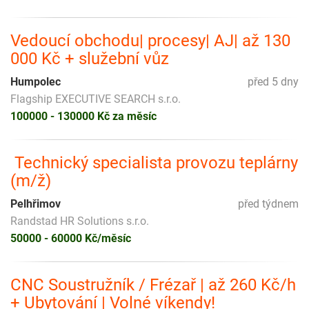
Vedoucí obchodu| procesy| AJ| až 130
000 Kč + služební vůz
Humpolec
před 5 dny
Flagship EXECUTIVE SEARCH s.r.o.
100000 - 130000 Kč za měsíc
️ Technický specialista provozu teplárny
(m/ž)
Pelhřimov
před týdnem
Randstad HR Solutions s.r.o.
50000 - 60000 Kč/měsíc
CNC Soustružník / Frézař | až 260 Kč/h
+ Ubytování | Volné víkendy!