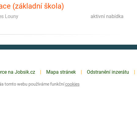
ce (základní škola)
res Louny
aktivní nabídka
erce na Jobsik.cz
Mapa stránek
Odstranění inzerátu
Na tomto webu používáme funkční
cookies