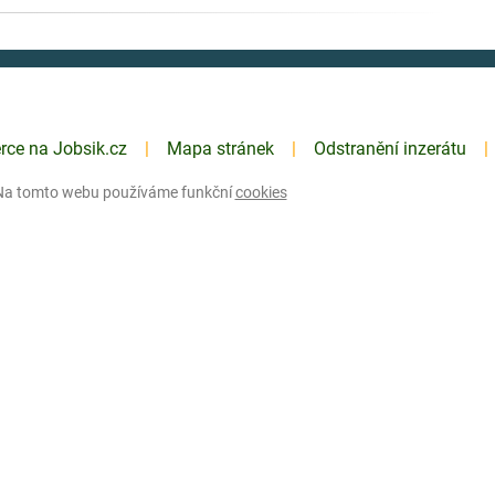
erce na Jobsik.cz
Mapa stránek
Odstranění inzerátu
Na tomto webu používáme funkční
cookies