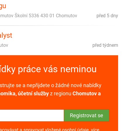
ngu
omutov Školní 5336 430 01 Chomutov
před 5 dny
alyst
utov
před týdnem
bídky práce vás neminou
trujte se a nepřijdete o žádné nové nabídky
omika, účetní služby
z regionu
Chomutov a
racovávat a spravovat vložené osobní údaje.
více