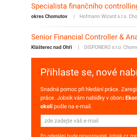
Specialista finančního controlli
okres Chomutov
Hofmann Wizard s.r.o. Ch
Senior Financial Controller & An
Klášterec nad Ohří
DISPONERO s.r.o. Chom
Přihlaste se, nové na
Snadná pomoc při hledání práce. Zaregis
práce. Jobsik vám nabídky v oboru
Ekon
okolí
pošle na e-mail.
Po odeslání bude provozovatel Jobsik.cz zp