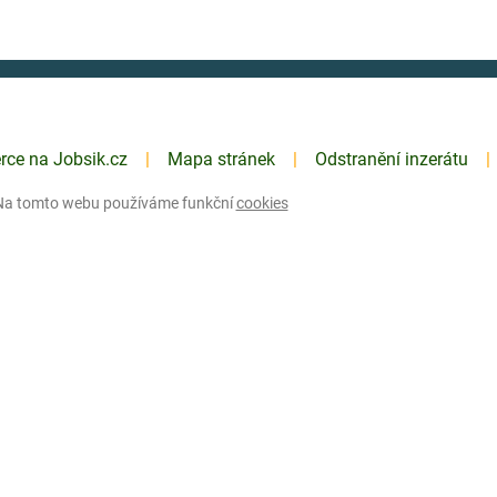
erce na Jobsik.cz
Mapa stránek
Odstranění inzerátu
Na tomto webu používáme funkční
cookies