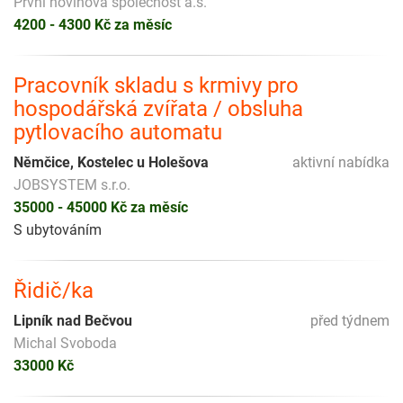
První novinová společnost a.s.
4200 - 4300 Kč za měsíc
Pracovník skladu s krmivy pro
hospodářská zvířata / obsluha
pytlovacího automatu
Němčice, Kostelec u Holešova
aktivní nabídka
JOBSYSTEM s.r.o.
35000 - 45000 Kč za měsíc
S ubytováním
Řidič/ka
Lipník nad Bečvou
před týdnem
Michal Svoboda
33000 Kč