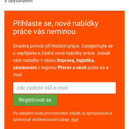
S ubytováním
Přihlaste se, nové nabídky
práce vás neminou
Snadná pomoc při hledání práce. Zaregistrujte se
a nepřijdete o žádné nové nabídky práce. Jobsik
vám nabídky v oboru
Doprava, logistika,
zásobování
z regionu
Přerov a okolí
pošle na e-
mail.
Po odeslání bude provozovatel Jobsik.cz zpracovávat a
spravovat vložené osobní údaje.
více