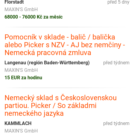
Florstadt
před 5 dny
MAXIN'S GmbH
68000 - 76000 Kč za měsíc
Pomocník v sklade - balič / balička
alebo Picker s NZV - AJ bez nemčiny -
Nemecká pracovná zmluva
Langenau (región Baden-Württemberg)
před týdnem
MAXIN'S GmbH
15 EUR za hodinu
Nemecký sklad s Československou
partiou. Picker / So základmi
nemeckého jazyka
KAMMLACH
před týdnem
MAXIN'S GmbH