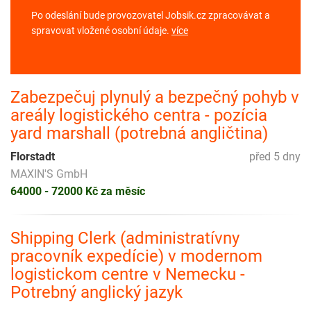
Po odeslání bude provozovatel Jobsik.cz zpracovávat a
spravovat vložené osobní údaje.
více
Zabezpečuj plynulý a bezpečný pohyb v
areály logistického centra - pozícia
yard marshall (potrebná angličtina)
Florstadt
před 5 dny
MAXIN'S GmbH
64000 - 72000 Kč za měsíc
Shipping Clerk (administratívny
pracovník expedície) v modernom
logistickom centre v Nemecku -
Potrebný anglický jazyk