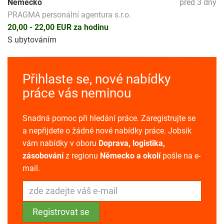
Německo
před 3 dny
PRAGMA personální agentura s.r.o.
20,00 - 22,00 EUR za hodinu
S ubytováním
Přihlaste se, nové nabídky
práce vás neminou
Snadná pomoc při hledání práce. Zaregistrujte se
a nepřijdete o žádné nové nabídky práce. Jobsik
vám nabídky v oboru
Doprava, logistika,
zásobování
z regionu
Německo a okolí
pošle na e-
mail.