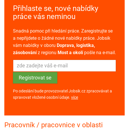
Přihlaste se, nové nabídky
práce vás neminou
Snadná pomoc při hledání práce. Zaregistrujte se
a nepřijdete o žádné nové nabídky práce. Jobsik
vám nabídky v oboru
Doprava, logistika,
zásobování
z regionu
Most a okolí
pošle na e-mail.
Po odeslání bude provozovatel Jobsik.cz zpracovávat a
spravovat vložené osobní údaje.
více
Pracovník / pracovnice v oblasti