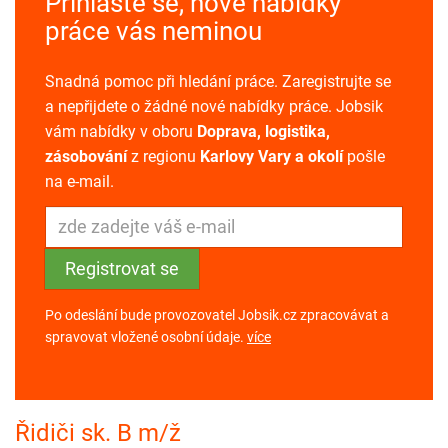
Přihlaste se, nové nabídky
práce vás neminou
Snadná pomoc při hledání práce. Zaregistrujte se
a nepřijdete o žádné nové nabídky práce. Jobsik
vám nabídky v oboru
Doprava, logistika,
zásobování
z regionu
Karlovy Vary a okolí
pošle
na e-mail.
Po odeslání bude provozovatel Jobsik.cz zpracovávat a
spravovat vložené osobní údaje.
více
Řidiči sk. B m/ž