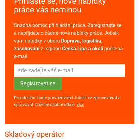
Přihlaste se, nové nabídky
práce vás neminou
Snadná pomoc při hledání práce. Zaregistrujte se
a nepřijdete o žádné nové nabídky práce. Jobsik
vám nabídky v oboru
Doprava, logistika,
zásobování
z regionu
Česká Lípa a okolí
pošle na
e-mail.
Po odeslání bude provozovatel Jobsik.cz zpracovávat a
spravovat vložené osobní údaje.
více
Skladový operátor