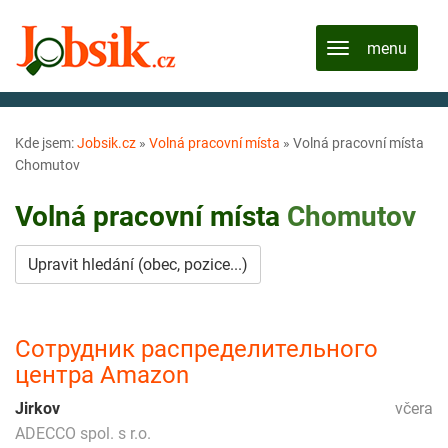
Kde jsem:
Jobsik.cz
»
Volná pracovní místa
»
Volná pracovní místa
Chomutov
Volná pracovní místa
Chomutov
Upravit hledání (obec, pozice...)
Сотрудник распределительного
центра Amazon
Jirkov
včera
ADECCO spol. s r.o.