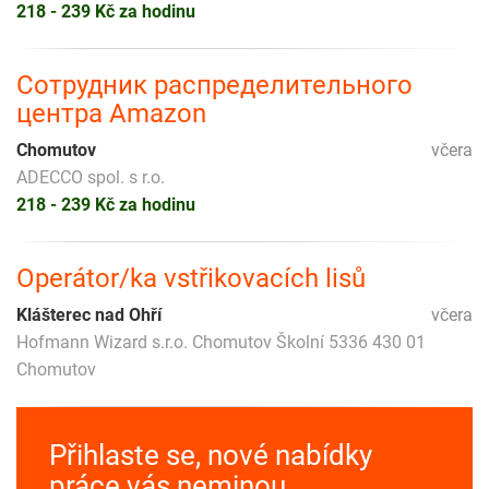
218 - 239 Kč za hodinu
Сотрудник распределительного
центра Amazon
Chomutov
včera
ADECCO spol. s r.o.
218 - 239 Kč za hodinu
Operátor/ka vstřikovacích lisů
Klášterec nad Ohří
včera
Hofmann Wizard s.r.o. Chomutov Školní 5336 430 01
Chomutov
Přihlaste se, nové nabídky
práce vás neminou