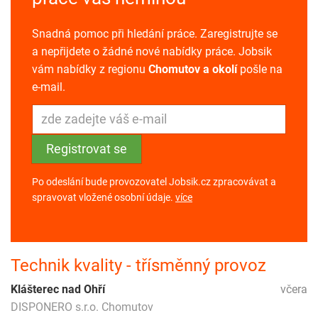
Snadná pomoc při hledání práce. Zaregistrujte se
a nepřijdete o žádné nové nabídky práce. Jobsik
vám nabídky z regionu
Chomutov a okolí
pošle na
e-mail.
Po odeslání bude provozovatel Jobsik.cz zpracovávat a
spravovat vložené osobní údaje.
více
Technik kvality - třísměnný provoz
Klášterec nad Ohří
včera
DISPONERO s.r.o. Chomutov