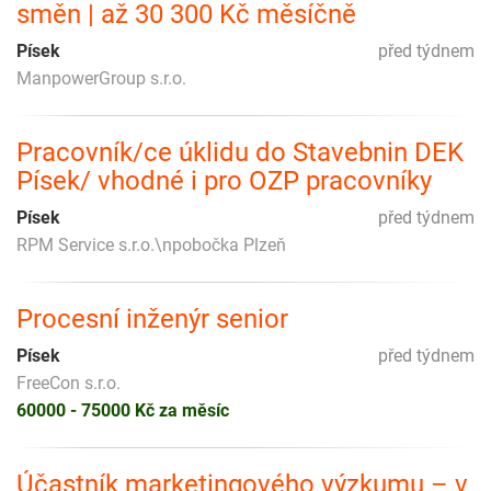
směn | až 30 300 Kč měsíčně
Písek
před týdnem
ManpowerGroup s.r.o.
Pracovník/ce úklidu do Stavebnin DEK
Písek/ vhodné i pro OZP pracovníky
Písek
před týdnem
RPM Service s.r.o.\npobočka Plzeň
Procesní inženýr senior
Písek
před týdnem
FreeCon s.r.o.
60000 - 75000 Kč za měsíc
Účastník marketingového výzkumu – v