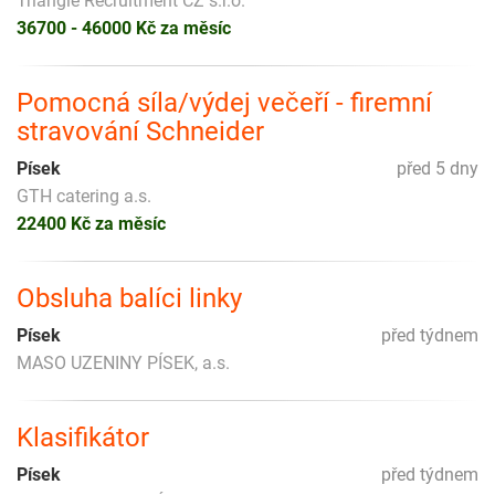
Triangle Recruitment CZ s.r.o.
36700 - 46000 Kč za měsíc
Pomocná síla/výdej večeří - firemní
stravování Schneider
Písek
před 5 dny
GTH catering a.s.
22400 Kč za měsíc
Obsluha balíci linky
Písek
před týdnem
MASO UZENINY PÍSEK, a.s.
Klasifikátor
Písek
před týdnem