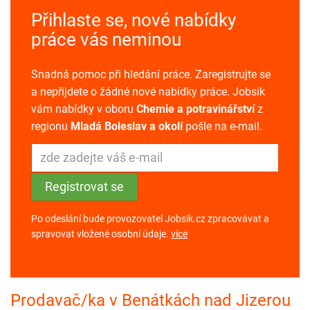
Přihlaste se, nové nabídky
práce vás neminou
Snadná pomoc při hledání práce. Zaregistrujte se
a nepřijdete o žádné nové nabídky práce. Jobsik
vám nabídky v oboru
Chemie a potravinářství
z
regionu
Mladá Boleslav a okolí
pošle na e-mail.
Po odeslání bude provozovatel Jobsik.cz zpracovávat a
spravovat vložené osobní údaje.
více
Prodavač/ka v Benátkách nad Jizerou