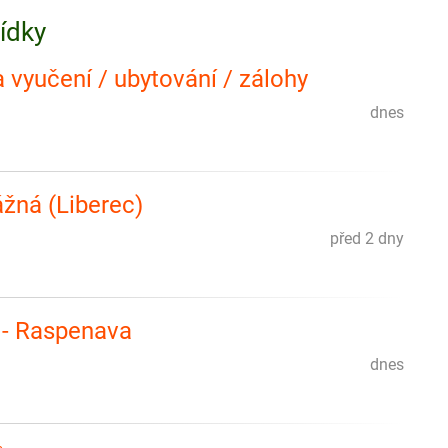
bídky
 vyučení / ubytování / zálohy
dnes
ážná (Liberec)
před 2 dny
 - Raspenava
dnes