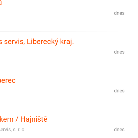
ů
dnes
servis, Liberecký kraj.
dnes
berec
dnes
kem / Hajniště
rvis, s. r. o.
dnes