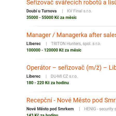
Seřizovač svářecích robotů a lis
Doubí u Turnova
KV Final s.r.o.
35000 - 55000 Kč za měsíc
Manager / Managerka after sales 
LIberec
TRITON Hunters, spol. s r.o.
100000 - 120000 Kč za měsíc
Operátor – seřizovač (m/ž) – Li
Liberec
DU-MI CZ s.r.o.
180 - 220 Kč za hodinu
Recepční - Nové Město pod Smr
Nové Město pod Smrkem
HENIG - security se
143 Kč za hodinu