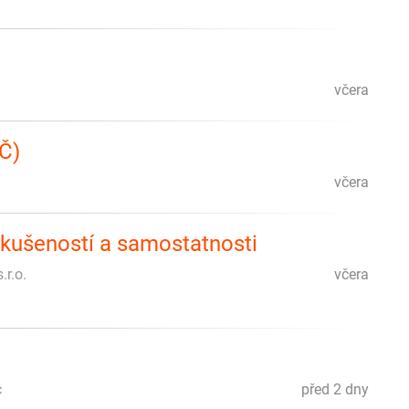
včera
KČ)
včera
 zkušeností a samostatnosti
r.o.
včera
c
před 2 dny