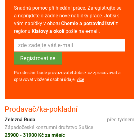
Snadná pomoc při hledání práce. Zaregistrujte se
a nepřijdete o žádné nové nabídky práce. Jobsik
vám nabídky v oboru
Chemie a potravinářství
z
regionu
Klatovy a okolí
pošle na e-mail.
Po odeslání bude provozovatel Jobsik.cz zpracovávat a
spravovat vložené osobní údaje.
více
Prodavač/ka-pokladní
Železná Ruda
před týdnem
Západočeské konzumní družstvo Sušice
25900 - 31900 Kč za měsíc