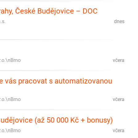
trahy, České Budějovice – DOC
.s.
dnes
r.o.\nBrno
včera
me vás pracovat s automatizovanou
r.o.\nBrno
včera
udějovice (až 50 000 Kč + bonusy)
r.o.\nBrno
včera