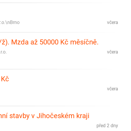
r.o.\nBrno
včera
m/ž). Mzda až 50000 Kč měsíčně.
r.o.
včera
 Kč
včera
ní stavby v Jihočeském kraji
před 2 dny