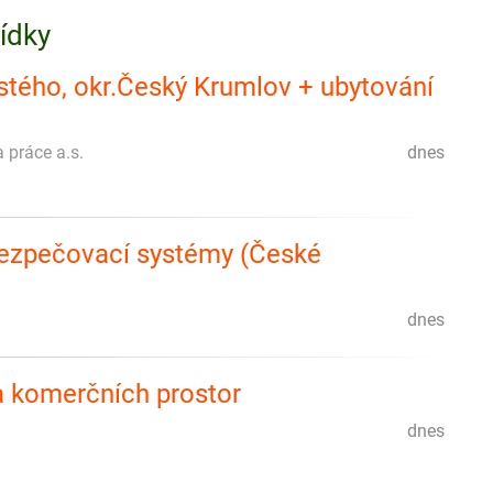
bídky
istého, okr.Český Krumlov + ubytování
a práce a.s.
dnes
abezpečovací systémy (České
dnes
a komerčních prostor
dnes