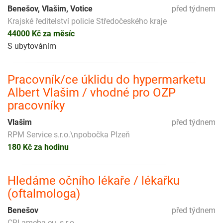
Benešov, Vlašim, Votice
před týdnem
Krajské ředitelství policie Středočeského kraje
44000 Kč za měsíc
S ubytováním
Pracovník/ce úklidu do hypermarketu
Albert Vlašim / vhodné pro OZP
pracovníky
Vlašim
před týdnem
RPM Service s.r.o.\npobočka Plzeň
180 Kč za hodinu
Hledáme očního lékaře / lékařku
(oftalmologa)
Benešov
před týdnem
CRI ameba.eu, s.r.o.