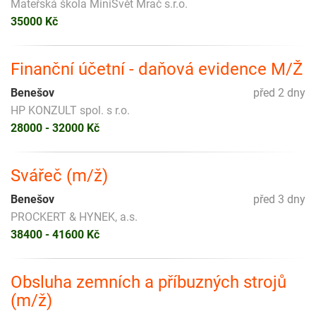
Mateřská škola MiniSvět Mrač s.r.o.
35000 Kč
Finanční účetní - daňová evidence M/Ž
Benešov
před 2 dny
HP KONZULT spol. s r.o.
28000 - 32000 Kč
Svářeč (m/ž)
Benešov
před 3 dny
PROCKERT & HYNEK, a.s.
38400 - 41600 Kč
Obsluha zemních a příbuzných strojů
(m/ž)