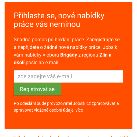
Přihlaste se, nové nabídky
práce vás neminou
Snadná pomoc při hledání práce. Zaregistrujte se
a nepřijdete o žádné nové nabídky práce. Jobsik
vám nabídky v oboru
Brigády
z regionu
Zlín a
okolí
pošle na e-mail.
Po odeslání bude provozovatel Jobsik.cz zpracovávat a
spravovat vložené osobní údaje.
více