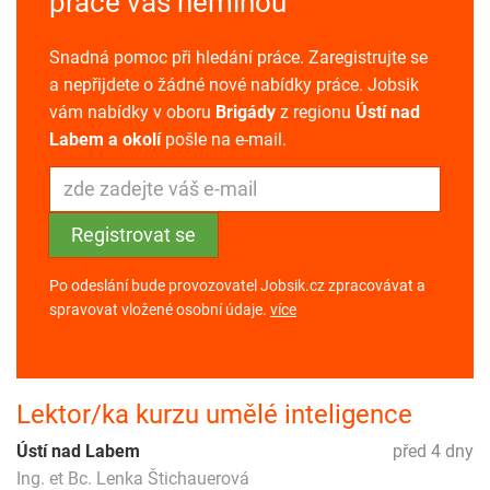
práce vás neminou
Snadná pomoc při hledání práce. Zaregistrujte se
a nepřijdete o žádné nové nabídky práce. Jobsik
vám nabídky v oboru
Brigády
z regionu
Ústí nad
Labem a okolí
pošle na e-mail.
Po odeslání bude provozovatel Jobsik.cz zpracovávat a
spravovat vložené osobní údaje.
více
Lektor/ka kurzu umělé inteligence
Ústí nad Labem
před 4 dny
Ing. et Bc. Lenka Štichauerová