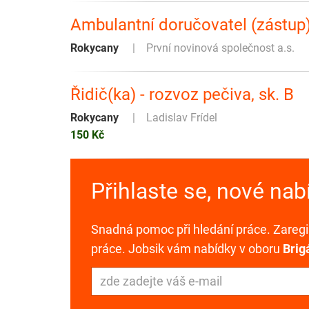
Ambulantní doručovatel (zástup
Rokycany
První novinová společnost a.s.
Řidič(ka) - rozvoz pečiva, sk. B
Rokycany
Ladislav Frídel
150 Kč
Přihlaste se, nové na
Snadná pomoc při hledání práce. Zaregis
práce. Jobsik vám nabídky v oboru
Brig