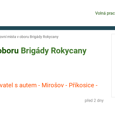
Volná prac
ovní místa v oboru Brigády Rokycany
 oboru
Brigády
Rokycany
atel s autem - Mirošov - Příkosice -
před 2 dny