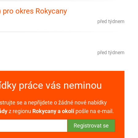
) pro okres Rokycany
před týdnem
před týdnem
bídky práce vás neminou
trujte se a nepřijdete o žádné nové nabídky
ády
z regionu
Rokycany a okolí
pošle na e-mail.