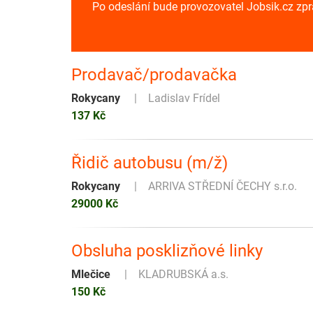
Po odeslání bude provozovatel Jobsik.cz zp
Prodavač/prodavačka
Rokycany
Ladislav Frídel
137 Kč
Řidič autobusu (m/ž)
Rokycany
ARRIVA STŘEDNÍ ČECHY s.r.o.
29000 Kč
Obsluha posklizňové linky
Mlečice
KLADRUBSKÁ a.s.
150 Kč