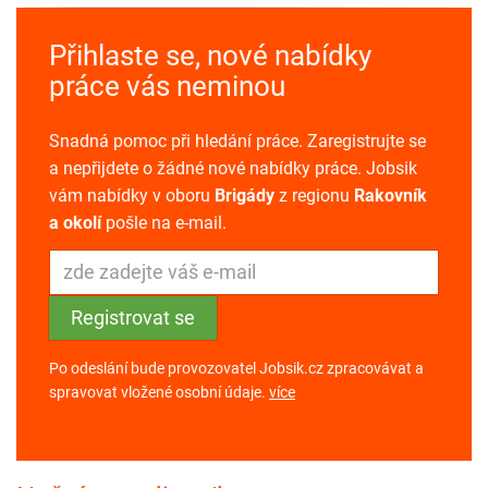
Přihlaste se, nové nabídky
práce vás neminou
Snadná pomoc při hledání práce. Zaregistrujte se
a nepřijdete o žádné nové nabídky práce. Jobsik
vám nabídky v oboru
Brigády
z regionu
Rakovník
a okolí
pošle na e-mail.
Po odeslání bude provozovatel Jobsik.cz zpracovávat a
spravovat vložené osobní údaje.
více