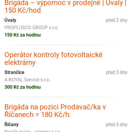
Brigáda – výpomoc v prodejně | Úvaly |
150 Kč/hod
Úvaly
před 2 dny
PROPLUSCO GROUP s.r.o.
150 Kč za hodinu
Operátor kontroly fotovoltaické
elektrárny
Strančice
před 3 dny
A-ROYAL Service s.r.o.
300 Kč za hodinu
Brigáda na pozici Prodavač/ka v
Říčanech = 180 Kč/h.
Říčany
před 3 dny
Novák maso - uzeniny s.r.o.