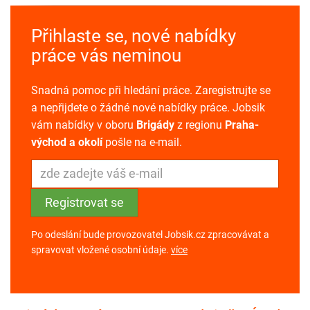
Přihlaste se, nové nabídky
práce vás neminou
Snadná pomoc při hledání práce. Zaregistrujte se
a nepřijdete o žádné nové nabídky práce. Jobsik
vám nabídky v oboru
Brigády
z regionu
Praha-
východ a okolí
pošle na e-mail.
Po odeslání bude provozovatel Jobsik.cz zpracovávat a
spravovat vložené osobní údaje.
více