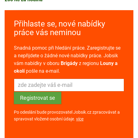
Přihlaste se, nové nabídky
práce vás neminou
Snadná pomoc při hledání práce. Zaregistrujte se
a nepřijdete o žádné nové nabídky práce. Jobsik
vám nabídky v oboru
Brigády
z regionu
Louny a
okolí
pošle na e-mail.
Po odeslání bude provozovatel Jobsik.cz zpracovávat a
spravovat vložené osobní údaje.
více