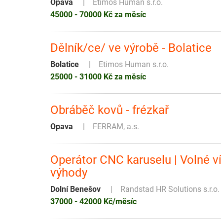
Opava
Etimos Human s.r.o.
45000 - 70000 Kč za měsíc
Dělník/ce/ ve výrobě - Bolatice
Bolatice
Etimos Human s.r.o.
25000 - 31000 Kč za měsíc
Obráběč kovů - frézkař
Opava
FERRAM, a.s.
Operátor CNC karuselu | Volné v
výhody
Dolní Benešov
Randstad HR Solutions s.r.o.
37000 - 42000 Kč/měsíc