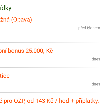
bídky
ážná (Opava)
před týdnem
pní bonus 25.000,-Kč
dnes
tice
dnes
pro OZP, od 143 Kč / hod + příplatky,