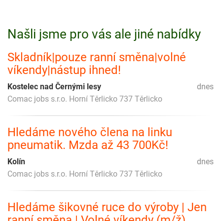
Našli jsme pro vás ale jiné nabídky
Skladník|pouze ranní směna|volné
víkendy|nástup ihned!
Kostelec nad Černými lesy
dnes
Comac jobs s.r.o. Horní Těrlicko 737 Těrlicko
Hledáme nového člena na linku
pneumatik. Mzda až 43 700Kč!
Kolín
dnes
Comac jobs s.r.o. Horní Těrlicko 737 Těrlicko
Hledáme šikovné ruce do výroby | Jen
ranní směna | Volné víkendy (m/ž)