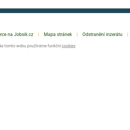
erce na Jobsik.cz
Mapa stránek
Odstranění inzerátu
Na tomto webu používáme funkční
cookies