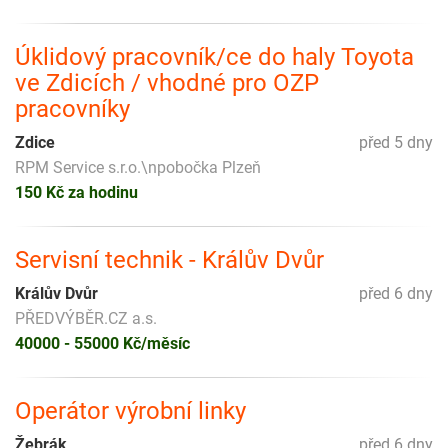
Úklidový pracovník/ce do haly Toyota
ve Zdicích / vhodné pro OZP
pracovníky
Zdice
před 5 dny
RPM Service s.r.o.\npobočka Plzeň
150 Kč za hodinu
Servisní technik - Králův Dvůr
Králův Dvůr
před 6 dny
PŘEDVÝBĚR.CZ a.s.
40000 - 55000 Kč/měsíc
Operátor výrobní linky
Žebrák
před 6 dny