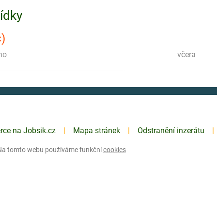
bídky
č)
no
včera
erce na Jobsik.cz
Mapa stránek
Odstranění inzerátu
Na tomto webu používáme funkční
cookies