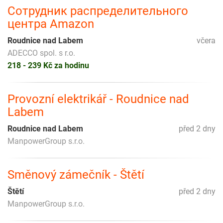
Сотрудник распределительного
центра Amazon
Roudnice nad Labem
včera
ADECCO spol. s r.o.
218 - 239 Kč za hodinu
Provozní elektrikář - Roudnice nad
Labem
Roudnice nad Labem
před 2 dny
ManpowerGroup s.r.o.
Směnový zámečník - Štětí
Štětí
před 2 dny
ManpowerGroup s.r.o.