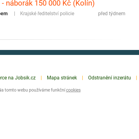
y - náborák 150 000 Kč (Kolín)
abem
Krajské ředitelství policie
před týdnem
erce na Jobsik.cz
Mapa stránek
Odstranění inzerátu
Na tomto webu používáme funkční
cookies