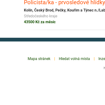
Policista/ka - prvosledové hlídk
Kolín, Český Brod, Pečky, Kouřim a Týnec n./L
Středočeského kraje
43500 Kč za měsíc
Mapa stránek
Hledat volná místa
Inz