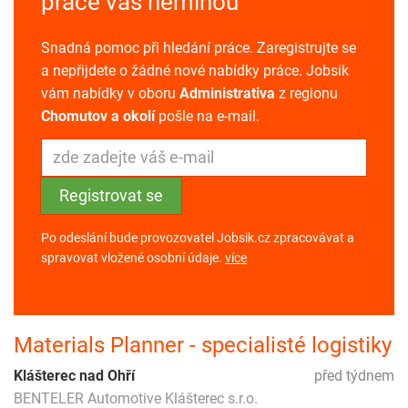
práce vás neminou
Snadná pomoc při hledání práce. Zaregistrujte se
a nepřijdete o žádné nové nabídky práce. Jobsik
vám nabídky v oboru
Administrativa
z regionu
Chomutov a okolí
pošle na e-mail.
Po odeslání bude provozovatel Jobsik.cz zpracovávat a
spravovat vložené osobní údaje.
více
Materials Planner - specialisté logistiky
Klášterec nad Ohří
před týdnem
BENTELER Automotive Klášterec s.r.o.