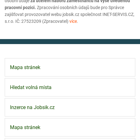
osobní údaje
za účelem náboru zaměstnanců na výše uvedenou
pracovní pozici.
Zpracování osobních údajů bude pro Správce
zajišťovat provozovatel webu jobsik.cz společnost INET-SERVIS.CZ,
s.r.o. IČ: 27523209 (Zpracovatel)
více
.
Mapa stránek
Hledat volná místa
Inzerce na Jobsik.cz
Mapa stránek