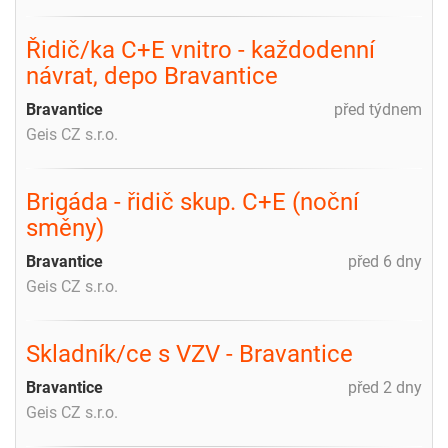
Řidič/ka C+E vnitro - každodenní
návrat, depo Bravantice
Bravantice
před týdnem
Geis CZ s.r.o.
Brigáda - řidič skup. C+E (noční
směny)
Bravantice
před 6 dny
Geis CZ s.r.o.
Skladník/ce s VZV - Bravantice
Bravantice
před 2 dny
Geis CZ s.r.o.