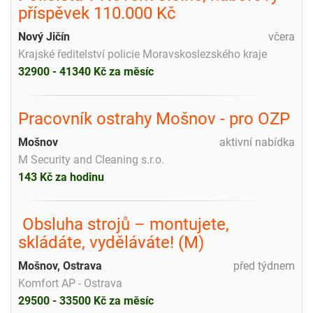
příspěvek 110.000 Kč
Nový Jičín
včera
Krajské ředitelství policie Moravskoslezského kraje
32900 - 41340 Kč za měsíc
Pracovník ostrahy Mošnov - pro OZP
Mošnov
aktivní nabídka
M Security and Cleaning s.r.o.
143 Kč za hodinu
️ Obsluha strojů – montujete,
skládáte, vyděláváte! (M) ️
Mošnov, Ostrava
před týdnem
Komfort AP - Ostrava
29500 - 33500 Kč za měsíc