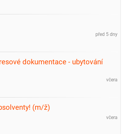
před 5 dny
kresové dokumentace - ubytování
včera
bsolventy! (m/ž)
včera
m